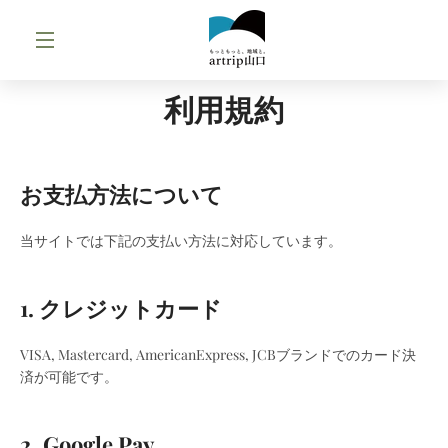
コ
ン
テ
メ
ン
ツ
利用規約
ニ
に
ス
キ
ュ
ッ
お支払方法について
プ
ー
す
当サイトでは下記の支払い方法に対応しています。
る
1. クレジットカード
VISA, Mastercard, AmericanExpress, JCBブランドでのカード決
済が可能です。
2. Google Pay